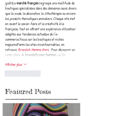
goûtsLe 
marché français
 regroupe une multitude de 
boutiques spécialisées dans des domaines aussi divers 
que la 
mode
, la 
décoration
, le 
lithothérapie
 ou encore 
les 
produits thématiques animaliers
. Chaque site met 
en avant le savoir-faire et la créativité à la 
française, tout en offrant une expérience utilisateur 
adaptée aux tendances actuelles de l’e-
commerce.Focus sur les boutiques et niches 
majeuresParmi les sites incontournables, on 
retrouve :
Bracelet-Homme.store
 : Pour découvrir un 
vaste choix de 
bracelets pour hommes
, qu’ils…
Afficher plus
J'aime
Répondre
Featured Posts